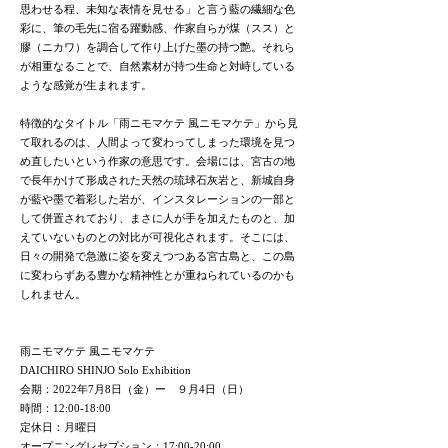
思わせる程、未知な表情を見せる」と言う藍の繊細な色
彩に、筆の毛先に宿る躍動感、作家自らが煤（スス）と
膠（ニカワ）を調合して作り上げた墨の持つ艶。それら
が相重なることで、自然素材が持つ生命と対峙している
ような感覚が生まれます。
特徴的なタイトル「雨ニモマケテ 風ニモマケテ」から見
て取れるのは、人間よって変わってしまった環境を見つ
め直したいという作家の意思です。会場には、宮古の地
で長年かけて形成された天然の琉球石灰岩と、新城自身
が藍や墨で着彩した岩が、インスタレーションの一部と
して併置されており、まさに人が手を加えたものと、加
えていないものとの対比が可視化されます。そこには、
日々の開発で急激に姿を変えつつある宮古島と、この島
に変わらずある豊かな精神性とが重ねられているのかも
しれません。
雨ニモマケテ 風ニモマケテ
DAICHIRO SHINJO Solo Exhibition
会期：2022年7月8日（金）ー ９月4日（日）
時間：12:00-18:00
定休日：月曜日
​オープニングレセプション：17:00-20:00