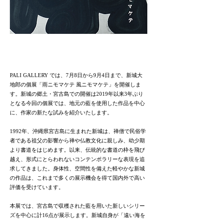
PALI GALLERY では、7月8日から9月4日まで、新城大
地郎の個展「雨ニモマケテ 風ニモマケテ」を開催しま
す。新城の郷土・宮古島での開催は2019年以来3年ぶり
となる今回の個展では、地元の藍を使用した作品を中心
に、作家の新たな試みを紹介いたします。
1992年、沖縄県宮古島に生まれた新城は、禅僧で民俗学
者である祖父の影響から禅や仏教文化に親しみ、幼少期
より書道をはじめます。以来、伝統的な書道の枠を飛び
越え、形式にとらわれないコンテンポラリーな表現を追
求してきました。身体性、空間性を備えた軽やかな新城
の作品は、これまで多くの展示機会を得て国内外で高い
評価を受けています。
本展では、宮古島で収穫された藍を用いた新しいシリー
ズを中心に計16点が展示します。新城自身が「遠い海を