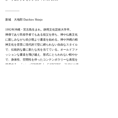
_________
新城 大地郎 Daichiro Shinjo
1992年沖縄・宮古島生まれ。静岡文化芸術大学卒。
禅僧であり民俗学者でもある祖父を持ち、禅や仏教文化
に親しみながら幼少期より書道を始める。禅や沖縄の精
神文化を背景に現代的で型に縛られない自由なスタイル
で、伝統的な書に新たな光を当てている。オールドファ
ッションな書道を飛び越え、形式にとらわれない軽やか
で、身体性、空間性を伴ったコンテンポラリーな表現を
追求する。「 tricot COMME des GARCONS 」21AW に作
品が起用、2021年「 HERMES 」制作のドキュメンタリ
ーフィルム
「 HUMAN ODYSSEY 」に出演。2017年10月
Playmountain Tokyoにて初個展「Surprise」、2018年
TRUNK HOTELロビーのインスタレーション、
UNTITLED ART FAIR 2020 (サンフランシスコ)、2021年
12月「JINEN」UNION SODA（福岡）など。
DAICHIRO SHINJO